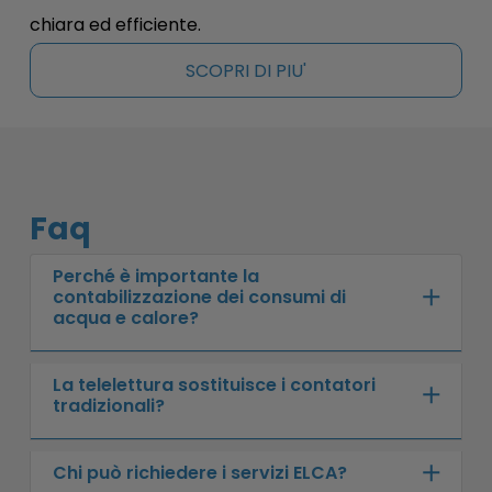
chiara ed efficiente.
SCOPRI DI PIU'
Faq
Perché è importante la
contabilizzazione dei consumi di
acqua e calore?
Serve a garantire equità nella ripartizione
La telelettura sostituisce i contatori
tradizionali?
delle spese, permettendo a ciascun utente
di pagare solo per ciò che consuma
realmente.
No, i contatori restano indispensabili. La
Chi può richiedere i servizi ELCA?