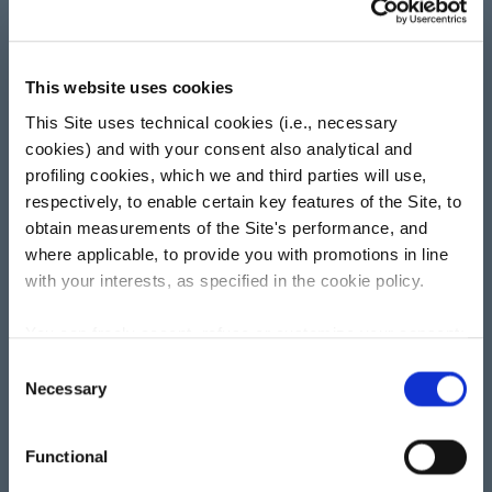
This website uses cookies
This Site uses technical cookies (i.e., necessary
cookies) and with your consent also analytical and
profiling cookies, which we and third parties will use,
La contabilizzazione dei
respectively, to enable certain key features of the Site, to
obtain measurements of the Site's performance, and
consumi di acqua
where applicable, to provide you with promotions in line
La corretta ripartizione dei consumi idrici è
with your interests, as specified in the cookie policy.
essenziale per garantire equità tra gli utenti e
You can freely accept, refuse or customize your consent:
rispetto delle normative vigenti. Dal 2017, infatti,
Chiusura estiva
Consent
gli immobili dotati di riscaldamento centralizzato
by clicking on 'Accept', you consent to the use of all
Necessary
Selection
Informiamo la gentile Clientela che
cookies, including profiling cookies, also from third-
devono avere sistemi individuali di misurazione.
party; by clicking on 'Customise', you can confirm your
saremo chiusi a partire dal 6 fino al 26
ELCA offre servizi di contabilizzazione e
Functional
preferences after selecting the purposes you are
agosto compresi.
riscossione che consentono di monitorare
interested in in the box below, where you can also view